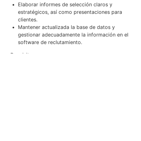
Elaborar informes de selección claros y
estratégicos, así como presentaciones para
clientes.
Mantener actualizada la base de datos y
gestionar adecuadamente la información en el
software de reclutamiento.
Requisitos:
Experiencia mínima de 2 años en cargos
similares.
Excelentes habilidades de comunicación,
asertividad y relacionamiento interpersonal.
Formación en Psicología Organizacional,
Recursos Humanos o carreras afines.
Manejo intermedio de Excel y PowerPoint.
Ofrecemos salario competitivo acorde al
mercado, beneficios de ley, capacitación
constante y un excelente clima laboral, donde