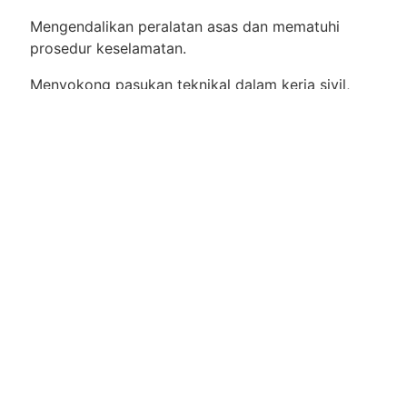
Mengendalikan peralatan asas dan mematuhi
prosedur keselamatan.
Menyokong pasukan teknikal dalam kerja sivil,
elektrik & telekomunikasi.
Kelayakan:
Warganegara Malaysia (diutamakan Bumiputera).
Sihat tubuh badan & mampu kerja luar.
Tiada kelayakan akademik minimum diperlukan.
Berpengalaman dalam kerja TNB/TM adalah satu
kelebihan.
Manfaat:
Elaun & OT disediakan