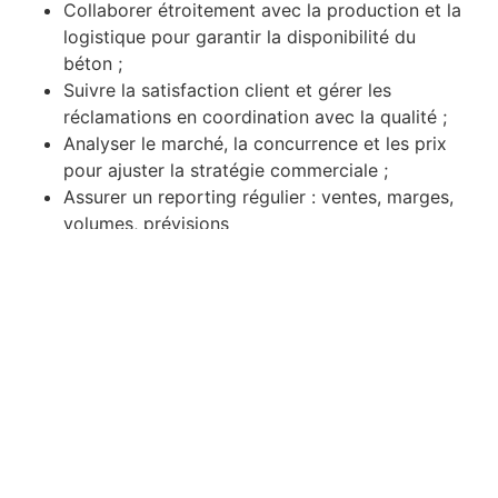
Collaborer étroitement avec la production et la
logistique pour garantir la disponibilité du
béton ;
Suivre la satisfaction client et gérer les
réclamations en coordination avec la qualité ;
Analyser le marché, la concurrence et les prix
pour ajuster la stratégie commerciale ;
Assurer un reporting régulier : ventes, marges,
volumes, prévisions
hebdomadaires/mensuelles ;
Veiller au respect des politiques internes
(conditions tarifaires, crédits, encaissements) ;
Représenter l'entreprise auprès des majors,
PME BTP et maîtres d'ouvrage.
LOCALISATION
Le poste est basé à Abidjan, Côte d'Ivoire.
FORMATION