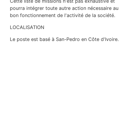
Cette liste de missions n'est pas exhaustive et
pourra intégrer toute autre action nécessaire au
bon fonctionnement de l'activité de la société.
LOCALISATION
Le poste est basé à San-Pedro en Côte d'Ivoire.
FORMATION
Le Contrôleur de Gestion – H/F
Être titulaire d'un BAC+4/5 en Contrôle de
Gestion, Finance ou tout autre diplôme
équivalent.
Justifier de minimum cinq (5) années
d'expérience à un poste similaire de
préférence dans un complexe hôtelier.
EXPERTISE SAVOIR-FAIRE, QUALITES
RECHERCHES