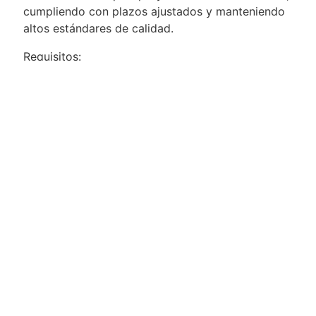
cumpliendo con plazos ajustados y manteniendo
altos estándares de calidad.
Requisitos:
- Profesional en comunicación social, marketing,
Community manager o afines
- Mínimo 5 años en redacción creativa para
campañas digitales.
- Excelentes habilidades de redacción en español
y buen nivel de inglés.
- Capacidad para adaptarse a un ritmo dinámico
de trabajo y priorizar proyectos múltiples.
- Habilidades de presentación para comunicar
ideas y conceptos de forma clara y convincente.
- Capacidad para trabajar en equipo y colaborar