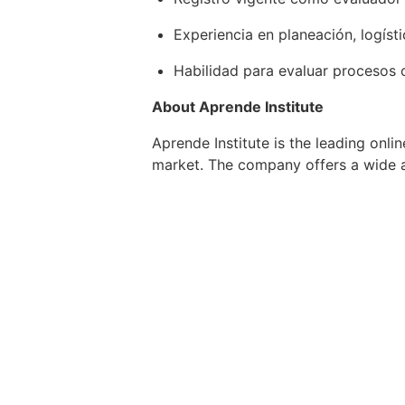
Experiencia en planeación, logíst
Habilidad para evaluar procesos o
About Aprende Institute
Aprende Institute is the leading onli
market. The company offers a wide a
empowers learners to transform their
digital media with traditional instruc
accessible on any device, that monit
Furthermore, Aprende's tech platform
clients with unique experiences.