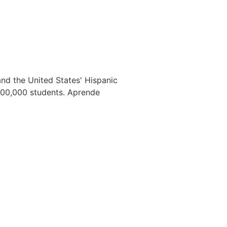
 and the United States' Hispanic
 300,000 students. Aprende
career. It integrates technology and
and personalized learning experience,
ill mastery, and course completion.
ng and motivating their workforce and