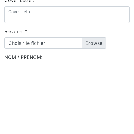
Cover Letter:
Resume:
*
Choisir le fichier
NOM / PRENOM:
J'accepte les
conditions générales
&
politique de confidentialité
Postuler