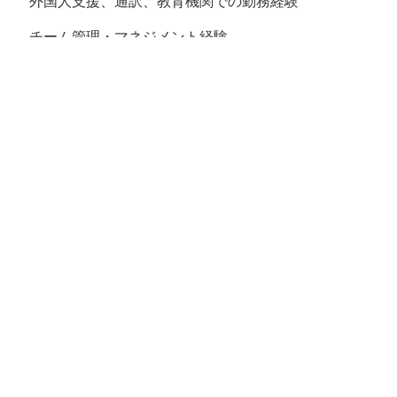
外国人支援、通訳、教育機関での勤務経験
チーム管理・マネジメント経験
⸻
【勤務時間・休日】
勤務時間：9:00〜18:00（実働8時間）
休日：週休2日制（土日またはシフト制）＋ 祝日・
年末年始休暇
⸻
【給与・待遇】
雇用形態：正社員（試用期間3ヶ月）
月給：230,000〜（経験・スキルにより優遇）
インセンティブ：案件成約・業績に応じたボーナス