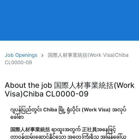
Job Openings
国際人材事業統括(Work Visa)Chiba
CL0000-09
About the job 国際人材事業統括(Work
Visa)Chiba CL0000-09
ဂျပန်ပြည်တွင်း Chiba မြို့ ရုံးပိုင်း (Work Visa) အလုပ်
ခေါ်စာ
国際人材事業統括 ရာထူးအတွက် 正社員အနေဖြင့်
တာဝန်ထမ်းဆောင်နိုင်သော အတွေ့ကြုံရှိသူ အမြန်ခေါ်ယူ