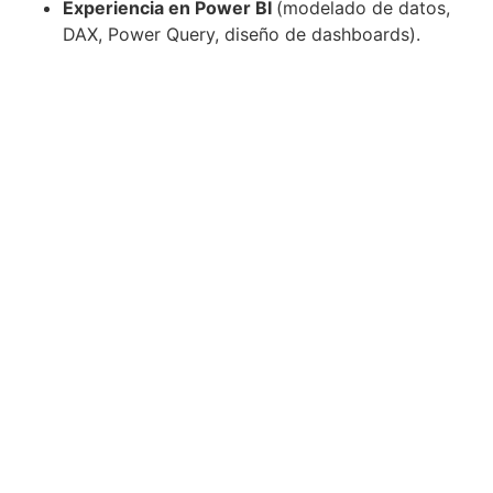
Experiencia en Power BI
(modelado de datos,
DAX, Power Query, diseño de dashboards).
Excluyente.
Conocimientos sólidos de SQL
(consultas,
procedimientos almacenados, performance
tuning).
Excluyente.
Experiencia en integraciones con APIs
REST
y manejo de conectores de datos.
Excluyente.
Experiencia en entornos cloud, Python
o R
para análisis de datos.
Altamente deseable.
Conocimientos básicos en ETL
y modelado
de datos.
Deseable.
NIVEL DE EXPERIENCIA
Semi Senior (SSR)
Entre 2 y 4 años de experiencia en roles de
análisis de datos o BI.