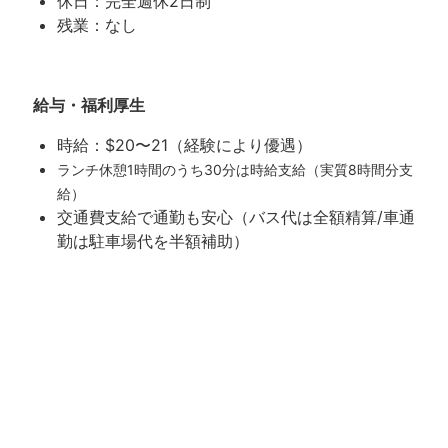
休日：完全週休2日制
残業：なし
給与・福利厚生
時給：$20〜21（経験により優遇）
ランチ休憩1時間のうち30分は時給支給（実質8時間分支
給）
交通費支給で通勤も安心（バス代は全額精算/車通
勤は駐車場代を半額補助）
Paid Time Off（年10日/入社6か月後より取得
可・1時間単位で柔軟に取得可能）
Sick Leave（毎月付与/細かな時間単位で取得可
能）
昇給・賞与あり（年1回の評価・業績に応じて支
給）
充実の各種保険完備（医療・歯科・ビジョン・ド
ラッグなど）