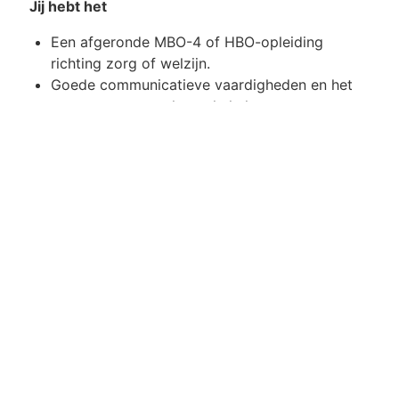
Jij hebt het
Een afgeronde MBO-4 of HBO-opleiding
richting zorg of welzijn.
Goede communicatieve vaardigheden en het
vermogen om snel te schakelen.
Een kalme en professionele houding, ook
onder druk, waarmee je cliënten de nodige rust
en veiligheid biedt.
Ervaring binnen de psychiatrie is een pré
Werken via GOED Jij kiest wat bij je past
Bij GOED heb jij als uitzendkracht zelf de regie. Je
kiest met welke doelgroepen je wilt werken en op
welke locaties jij je het prettigst voelt. Of je nu
houdt van afwisseling of juist graag op één plek
werkt: bij GOED bepaal jij hoe jouw werk eruitziet.
Flexibel, persoonlijk en passend bij jouw