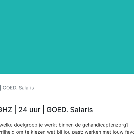
| GOED. Salaris
HZ | 24 uur | GOED. Salaris
et welke doelgroep je werkt binnen de gehandicaptenzorg?
 vrijheid om te kiezen wat bij jou past: werken met jouw fav