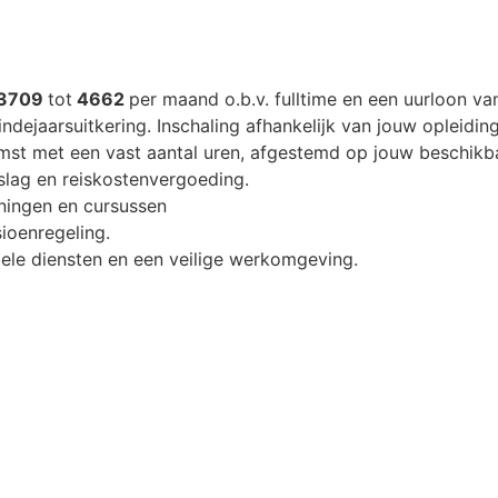
3709
tot
4662
per maand o.b.v. fulltime en een uurloon v
ndejaarsuitkering. Inschaling afhankelijk van jouw opleidin
mst met een vast aantal uren, afgestemd op jouw beschikb
lag en reiskostenvergoeding.
ningen en cursussen
ioenregeling.
ele diensten en een veilige werkomgeving.
iveau 3 diploma richting zorg en welzijn ( Begeleider nive
ndicaptenzorg is een pre.
 past