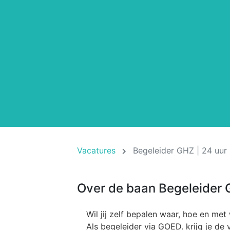
Vacatures
Begeleider GHZ | 24 uur 
Over de baan Begeleider G
Wil jij zelf bepalen waar, hoe en m
Als begeleider via GOED. krijg je de