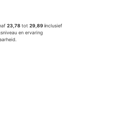
anaf
23,78
tot
29,89 i
nclusief
gsniveau en ervaring
aarheid.
au 3, verzorgende IG, begeleider