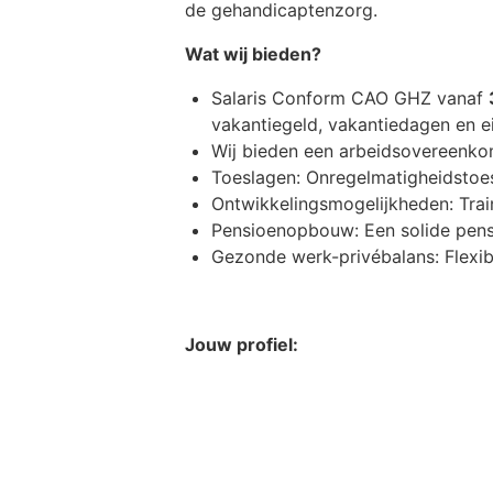
de gehandicaptenzorg.
Wat wij bieden?
Salaris Conform CAO GHZ vanaf
vakantiegeld, vakantiedagen en ei
Wij bieden een arbeidsovereenko
Toeslagen: Onregelmatigheidstoes
Ontwikkelingsmogelijkheden: Trai
Pensioenopbouw: Een solide pens
Gezonde werk-privébalans: Flexib
Jouw profiel:
Opleiding:
Jij hebt minimaal een n
niveau 4)
Ervaring:
Ervaring binnen de geha
Werken via GOED Jij kiest wat bij je