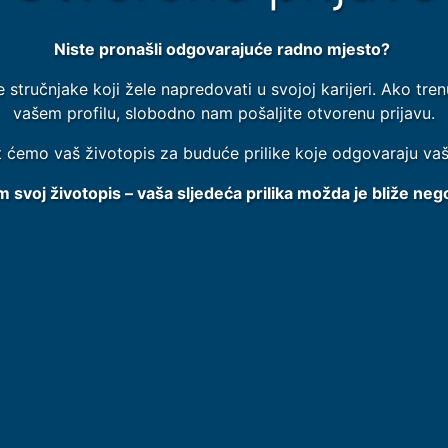
Niste pronašli odgovarajuće radno mjesto?
e stručnjake koji žele napredovati u svojoj karijeri. Ako t
vašem profilu, slobodno nam pošaljite otvorenu prijavu.
t ćemo vaš životopis za buduće prilike koje odgovaraju vaši
m svoj životopis – vaša sljedeća prilika možda je bliže nego