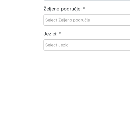
Željeno područje:
*
Jezici:
*
GDPR privola:
*
I agree to the
terms and conditions
&
privacy
Apply