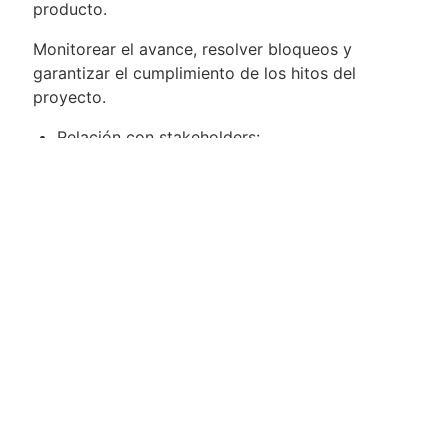
producto.
Monitorear el avance, resolver bloqueos y
garantizar el cumplimiento de los hitos del
proyecto.
Relación con stakeholders:
Actuar como punto de conexión entre las áreas
de negocio, tecnología y experiencia de cliente.
Facilitar la toma de decisiones, comunicando
avances, riesgos y resultados con claridad.
Requisitos
+5 años de experiencia en gestión de
producto o proyectos digitales en banca o
fintech.
Experiencia comprobada en proyectos de
tarjetas crédito y/o débito, idealmente en