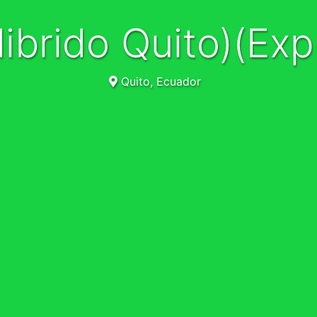
Hibrido Quito)(Ex
Quito, Ecuador