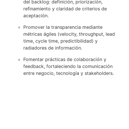
del backlog: definición, priorización,
refinamiento y claridad de criterios de
aceptación.
Promover la transparencia mediante
métricas ágiles (velocity, throughput, lead
time, cycle time, predictibilidad) y
radiadores de información.
Fomentar prácticas de colaboración y
feedback, fortaleciendo la comunicación
entre negocio, tecnología y stakeholders.
Impulsar la mejora continua con talleres,
dinámicas y técnicas de facilitación
(incluyendo Management 3.0).
Apoyar iniciativas de escalamiento ágil a
nivel organizacional (coordinar con otros
equipos, prácticas de sincronización,