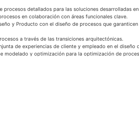
procesos detallados para las soluciones desarrolladas en l
procesos en colaboración con áreas funcionales clave.
seño y Producto con el diseño de procesos que garanticen l
rocesos a través de las transiciones arquitectónicas.
njunta de experiencias de cliente y empleado en el diseño 
 de modelado y optimización para la optimización de proces
ación del conocimiento dentro de la organización.
mprobada en diseño y optimización de procesos.
Solicitar el puesto
O remitir a alguien