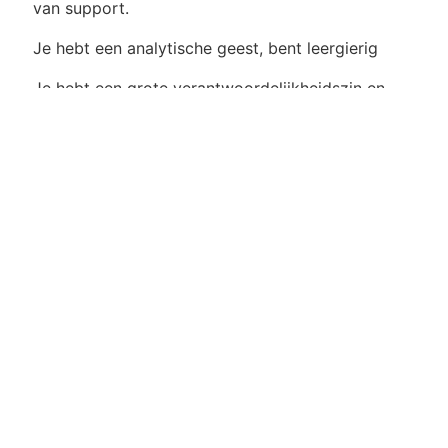
van support.
Je hebt een analytische geest, bent leergierig
Je hebt een grote verantwoordelijkheidszin en
werkt klantgericht
Je hebt de vaardigheid om oplossingsgericht te
werken en het doorzettingsvermogen om een
probleem op te lossen
Je werkt graag in teamverband
Aantoonbare ervaring als support medewerker in
een ICT omgeving - junior 1 jaar
Aantoonbare ervaring met relationele databanken
(Oracle, SQL en PL/SQL) - junior 1 jaar
Aantoonbare werkervaring in
gebruikersondersteuning - junior 1 jaar