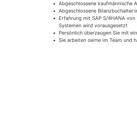
Abgeschlossene kaufmännische Au
Abgeschlossene Bilanzbuchalter:i
Erfahrung mit SAP S/4HANA von Vo
Systemen wird vorausgesetzt
Persönlich überzeugen Sie mit ei
Sie arbeiten gerne im Team und 
erarbeiten
Das Angebot
Abwechslungsreiches Aufgabengebi
Neben flexiblen Arbeitsbedingung
Das Bruttojahresgehalt liegt bei
60.000,-
Flexible Möglichkeit, sich Zeitau
Am Dienstort südlich von Wien gi
Hauptbahnhof