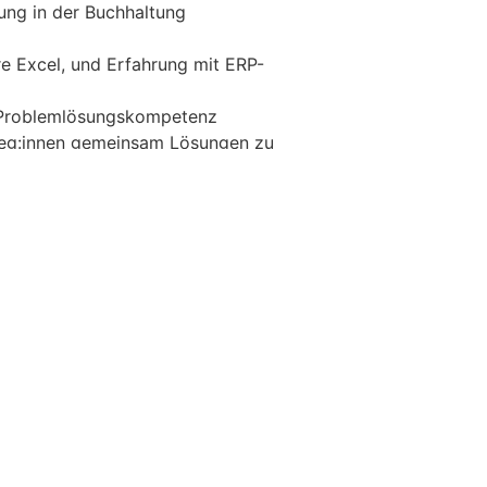
ung in der Buchhaltung
e Excel, und Erfahrung mit ERP-
d Problemlösungskompetenz
lleg:innen gemeinsam Lösungen zu
strächtigen Projekten
nd Karrieremöglichkeiten geboten
ng zwischen € 50.000,- und €
liche Anbindung vom Wiener