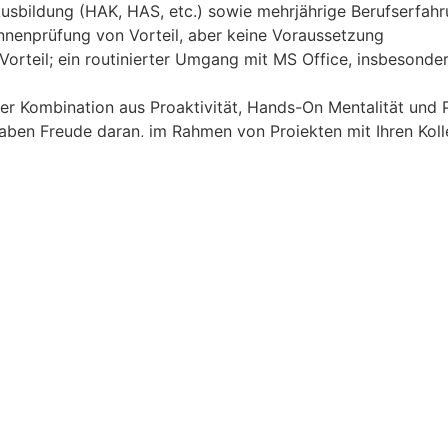
sbildung (HAK, HAS, etc.) sowie mehrjährige Berufserfahr
nnenprüfung von Vorteil, aber keine Voraussetzung
rteil; ein routinierter Umgang mit MS Office, insbesonder
ner Kombination aus Proaktivität, Hands-On Mentalität un
haben Freude daran, im Rahmen von Projekten mit Ihren Ko
et in einem erfolgreichen Innovationszentrum mit zukunft
en werden Möglichkeiten zur individuellen Weiterbildung u
 einer 38,5-Stundenwoche je nach Qualifikation und Erfahru
sgleich, auch Gleittage, zu nehmen
bt es kostenfreie Parkmöglichkeiten bzw. eine gute öffent