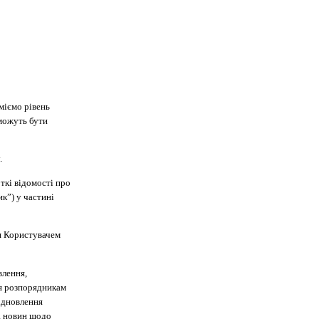
іємо рівень
 можуть бути
.
ткі відомості про
к”) у частині
я Користувачем
влення,
ня розпорядникам
відновлення
, новин щодо