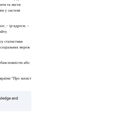
пити та листи
ін у системі
ie; – ip-адреси; –
айту.
ору статистики
в) соціальних мереж
собам повністю або
України “Про захист
owledge and