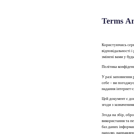
Terms An
Користуючись сер
відповідальності 
змінені вами у буд
Політика конфіден
У разі заповнення
себе – ви погоджує
надання інтернет-
Цей документ є до
згоди з зазначени
Згода на збір, обр
використання та пе
баз даних інформац
паролю, направлен