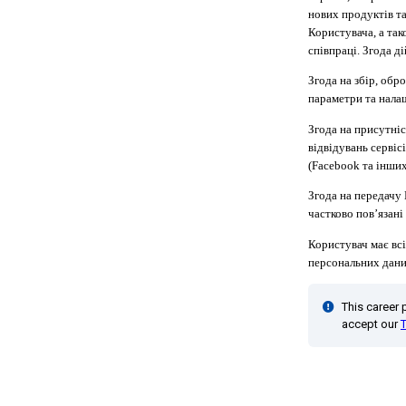
нових продуктів та
Користувача, а так
співпраці. Згода д
Згода на збір, обр
параметри та налаш
Згода на присутніс
відвідувань сервісі
(Facebook та інших
Згода на передачу 
частково пов’язані
Користувач має всі
персональних дани
This career
accept our