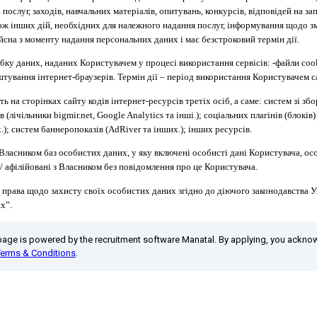
 послуг, заходів, навчальних матеріалів, опитувань, конкурсів, відповідей на за
ож інших дій, необхідних для належного надання послуг, інформування щодо зм
ійсна з моменту надання персональних даних і має безстроковий термін дії.
обку даних, наданих Користувачем у процесі використання сервісів: -файли cook
тування інтернет-браузерів. Термін дії – період використання Користувачем с
ть на сторінках сайту кодів інтернет-ресурсів третіх осіб, а саме: систем зі зб
в (лічільники bigmir.net, Google Analytics та інші.); соціальних плагінів (блокі
.); систем баннеропоказів (AdRiver та інших.); інших ресурсів.
Власником баз особистих даних, у яку включені особисті дані Користувача, о
 / афілійовані з Власником без повідомлення про це Користувача.
 права щодо захисту своїх особистих даних згідно до діючого законодавства 
х”.
 page is powered by the recruitment software Manatal. By applying, you ackn
Terms & Conditions
.