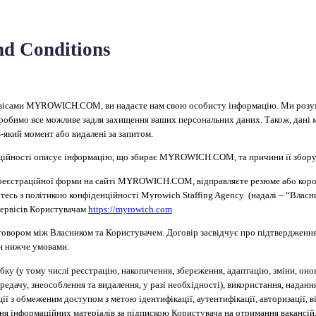
d Conditions
вісами MYROWICH.COM, ви надаєте нам свою особисту інформацію. Ми розум
і робимо все можливе задля захищення ваших персональних даних. Також, дані
ь-який момент або видалені за запитом.
ційності описує інформацію, що збирає MYROWICH.COM, та причини її збору
 реєстраційної форми на сайті MYROWICH.COM, відправляєте резюме або коро
тесь з політикою конфіденційності Myrowich Staffing Agency (надалі – “Власни
сервісів Користувачам
https://myrowich.com
говором між Власником та Користувачем. Договір засвідчує про підтвердженн
ми нижче умовами.
обку (у тому числі реєстрацію, накопичення, збереження, адаптацію, зміни, оно
редачу, знеособлення та видалення, у разі необхідності), використання, надан
ії з обмеженим доступом з метою ідентифікації, аутентифікації, авторизації, 
ня інформаційних матеріалів за підпискою Користувача на отримання вакансій