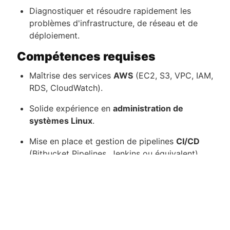
Diagnostiquer et résoudre rapidement les
problèmes d'infrastructure, de réseau et de
déploiement.
Compétences requises
Maîtrise des services
AWS
(EC2, S3, VPC, IAM,
RDS, CloudWatch).
Solide expérience en
administration de
systèmes Linux
.
Mise en place et gestion de pipelines
CI/CD
(Bitbucket Pipelines, Jenkins ou équivalent).
Connaissance approfondie des
réseaux
, pare-
feux et VPN.
Expérience avec l'
Infrastructure as Code
(
Terraform
,
Ansible
ou
CloudFormation
).