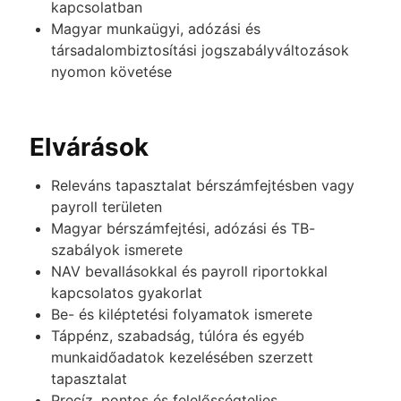
kapcsolatban
Magyar munkaügyi, adózási és
társadalombiztosítási jogszabályváltozások
nyomon követése
Elvárások
Releváns tapasztalat bérszámfejtésben vagy
payroll területen
Magyar bérszámfejtési, adózási és TB-
szabályok ismerete
NAV bevallásokkal és payroll riportokkal
kapcsolatos gyakorlat
Be- és kiléptetési folyamatok ismerete
Táppénz, szabadság, túlóra és egyéb
munkaidőadatok kezelésében szerzett
tapasztalat
Precíz, pontos és felelősségteljes