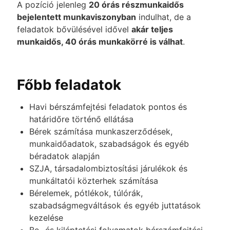
A pozíció jelenleg
20 órás részmunkaidős
bejelentett munkaviszonyban
indulhat, de a
feladatok bővülésével idővel
akár teljes
munkaidős, 40 órás munkakörré is válhat
.
Főbb feladatok
Havi bérszámfejtési feladatok pontos és
határidőre történő ellátása
Bérek számítása munkaszerződések,
munkaidőadatok, szabadságok és egyéb
béradatok alapján
SZJA, társadalombiztosítási járulékok és
munkáltatói közterhek számítása
Bérelemek, pótlékok, túlórák,
szabadságmegváltások és egyéb juttatások
kezelése
Be- és kiléptetési folyamatok bérszámfejtési