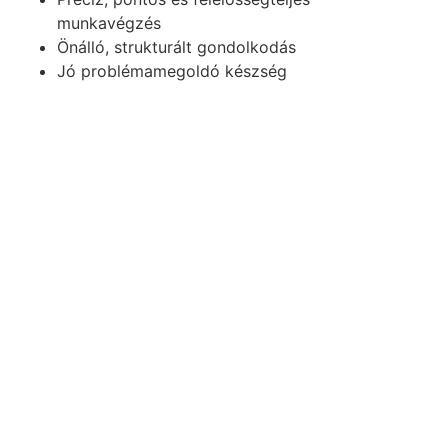
munkavégzés
Önálló, strukturált gondolkodás
Jó problémamegoldó készség
Megbízható, diszkrét hozzáállás érzékeny
munkavállalói adatok kezelése során
Angol nyelvtudás preferált, legalább
munkavégzéshez szükséges kommunikációs
szinten
Előnyt jelent
Nemzetközi ügyfélkör vagy külföldi
munkavállalók bérszámfejtésében szerzett
tapasztalat
Kínai vagy más külföldi munkavállalók
magyarországi payroll kezelésében szerzett
tapasztalat
A1 igazolásokkal vagy határon átnyúló
társadalombiztosítási ügyekkel kapcsolatos