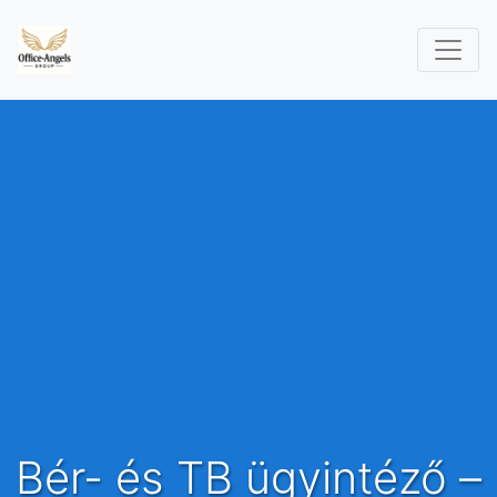
Bér- és TB ügyintéző –