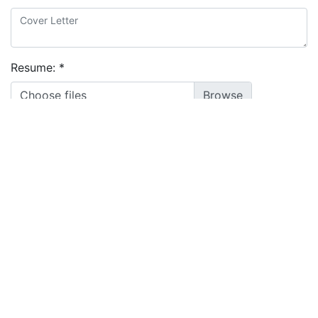
Resume:
*
Choose files
I agree to the
terms and conditions
&
privacy policy
Apply
Powered by
Manatal