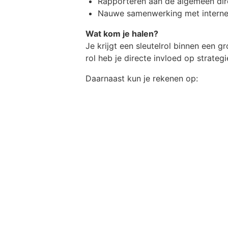
Rapporteren aan de algemeen dir
Nauwe samenwerking met interne 
Wat kom je halen?
Je krijgt een sleutelrol binnen een
rol heb je directe invloed op strategi
Daarnaast kun je rekenen op:
Een salaris tot €80.000 bruto per 
Bonusregeling
Veel vrijheid en verantwoordelijkh
Directe invloed op commerciële k
Werken in een informele, nuchtere
Een splinternieuwe, moderne wer
Waarom je hier wilt werken
Je komt terecht in een organisatie 
samenwerking te stimuleren: korte li
worden omgezet in concrete resultat