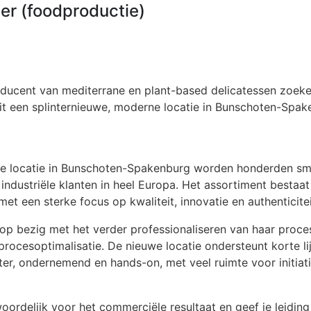
r (foodproductie)
ducent van mediterrane en plant-based delicatessen zoeke
t een splinternieuwe, moderne locatie in Bunschoten-Spak
e locatie in Bunschoten-Spakenburg worden honderden sm
 industriële klanten in heel Europa. Het assortiment bestaat
t een sterke focus op kwaliteit, innovatie en authenticitei
olop bezig met het verder professionaliseren van haar proce
procesoptimalisatie. De nieuwe locatie ondersteunt korte l
hter, ondernemend en hands-on, met veel ruimte voor initiat
oordelijk voor het commerciële resultaat en geef je leidin