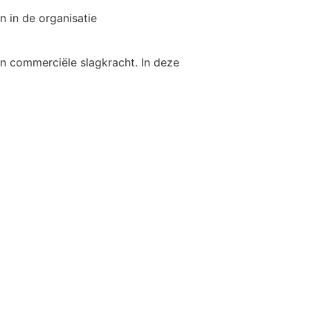
 in de organisatie
n commerciële slagkracht. In deze
ieuwe locatie is ontworpen om
tie zorgen ervoor dat ideeën snel
 veel autonomie en de ruimte om