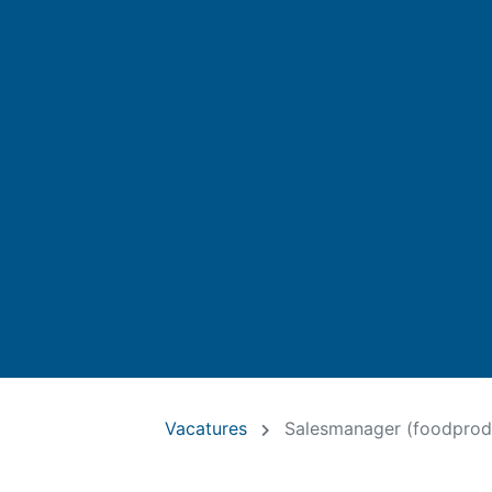
Vacatures
Salesmanager (foodprod