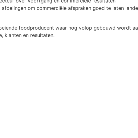
ecteur over voortgang en commerciële resultaten
afdelingen om commerciële afspraken goed te laten landen
 groeiende foodproducent waar nog volop gebouwd wordt aa
e, klanten en resultaten.
jaar, afhankelijk van ervaring
eid binnen je rol
oers en groei
 organisatie met korte lijnen
kplek
waar ondernemerschap en pragmatisme centraal staan. De n
jnen tussen sales, productontwikkeling, kwaliteit en produc
en. Voor een Salesmanager betekent dit zichtbare impact,