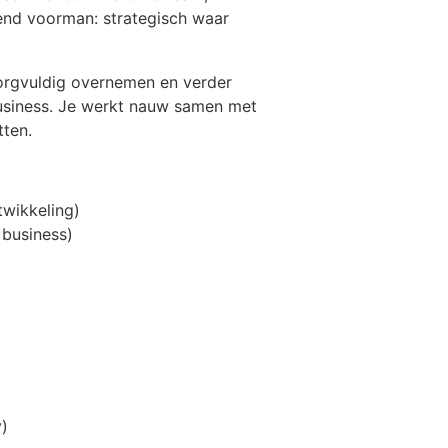
nd voorman: strategisch waar
 zorgvuldig overnemen en verder
business. Je werkt nauw samen met
tten.
twikkeling)
 business)
y)