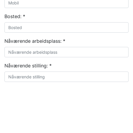
Bosted:
*
Nåværende arbeidsplass:
*
Nåværende stilling:
*
CV:
*
Choose file
Hvem er din rekrutteringsrådgiver? (Hvis du ikke har
snakket med noen, skriv "ingen"):
*