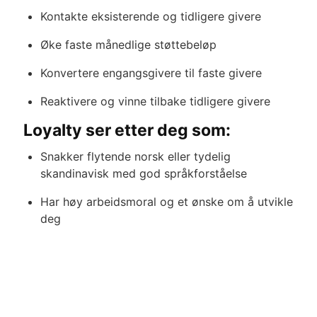
Kontakte eksisterende og tidligere givere
Øke faste månedlige støttebeløp
Konvertere engangsgivere til faste givere
Reaktivere og vinne tilbake tidligere givere
Loyalty ser etter deg som:
Snakker flytende norsk eller tydelig
skandinavisk med god språkforståelse
Har høy arbeidsmoral og et ønske om å utvikle
deg
Er lærevillig, strukturert og trives med tydelige
mål
Har evne til å håndtere motgang og bevare
engasjementet