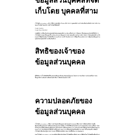
ข้อมูลส่วนบุคคลที่จัด
เก็บโดย บุคคลที่สาม
เว็บไซต์ techcombine.co มีการใช้งาน ซอฟท์แวร์ และ บริการจาก บุคคลที่สาม สำหรับเพิ่มประสิทธิภาพการทำงาน
ของเว็บไซต์ โดยบริการที่เว็บไซต์ใช้มีดังนี้
Google Analytics
Google Maps Embedded
กรณีที่มีการเชื่อมโยงกับแพลตฟอร์มของบุคคลที่สาม เช่น เครือข่ายการโฆษณา สื่อสังคมออนไลน์ ผู้ให้บริการ
เว็บไซต์ภายนอกอื่นๆ คุกกี้บางประเภท และ ข้อมูลจราจรทางคอมพิวเตอร์ อาจมีการจัดการโดยบุคคลที่สาม จึง
แนะนำให้ผู้เยี่ยมชมเว็บไซต์ ศึกษาและทำความเข้าใจนโยบายการใช้คุกกี้และนโยบายการคุ้มครองข้อมูลส่วน
บุคคลของบุคคลที่สามเพิ่มเติมด้วย
สิทธิของเจ้าของ
ข้อมูลส่วนบุคคล
ผู้ใช้บริการเว็บไซต์มีสิทธิ์ที่จะขอลบข้อมูล ที่ลงทะเบียนอยู่ในระบบ โดยสามารถแจ้งความประสงค์ในการลบ
ข้อมูลได้ ตามช่องทางติดต่อในหัวข้อการติดต่อในนโยบายนี้
ความปลอดภัยของ
ข้อมูลส่วนบุคคล
เว็บไซต์ techcombine.co ให้ความสำคัญกับข้อมูลส่วนตัวของท่าน และจะใช้มาตรการที่มีประสิทธิภาพเพื่อ
คุ้มครองข้อมูลของท่านให้ปลอดภัยอยู่เสมอ ดังนั้น เราจึงได้ใช้เทคโนโลยี และกำหนดนโยบายต่างๆ ขึ้นมา โดย
มีวัตถุประสงค์ที่จะคุ้มครองข้อมูลส่วนตัวของท่านให้ปลอดภัยจากการลักลอบเข้าถึงข้อมูลโดยไม่ได้รับอนุญาต
และจากการนำข้อมูลไปใช้ในทางที่ไม่เหมาะสม เราจะใช้เทคโนโลยีใหม่ที่สามารถหาได้ ณ ขณะที่เราพัฒนา
เว็บไซต์ เพื่อปรับปรุงมาตรการเหล่านี้ให้มีประสิทธิภาพมากยิ่งขึ้นในเวลาอันสมควร
บนเว็บไซต์ techcombine.co อาจจะมีลิงก์เชื่อมโยงไปยังเว็บไซต์อื่นๆ หรือท่านอาจใช้ลิงก์ในเว็บไซต์อื่นเพื่อเข้ามา