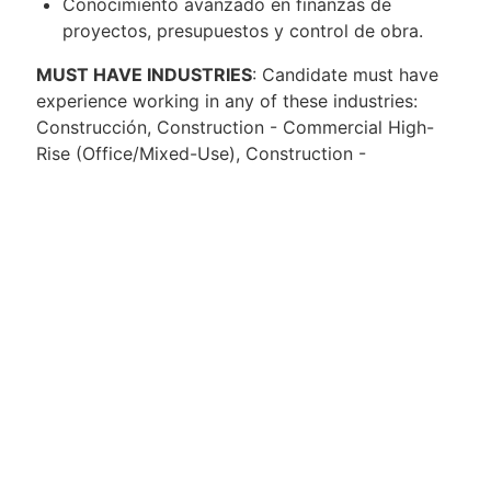
Conocimiento avanzado en finanzas de
proyectos, presupuestos y control de obra.
MUST HAVE INDUSTRIES
: Candidate must have
experience working in any of these industries:
Construcción, Construction - Commercial High-
Rise (Office/Mixed-Use), Construction -
Multifamily (Apartments/Condos)
Detalles de Compensación
Salario:
$70,000.00 - $90,000.00 MXN monthly
Pago Variable
Posibilidad de bono anual por cumplimiento de
objetivos.
Otros Beneficios
Prestaciones de ley
Oportunidades de desarrollo profesional