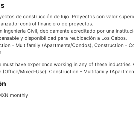
es
ectos de construcción de lujo. Proyectos con valor superio
anzado; control financiero de proyectos.
en Ingeniería Civil, debidamente acreditado por una instituc
pensable y disponibilidad para reubicación a Los Cabos.
ction - Multifamily (Apartments/Condos), Construction - C
a
e must have experience working in any of these industries: 
 (Office/Mixed-Use), Construction - Multifamily (Apartme
ón
 MXN monthly
e alto perfil en desarrollos de lujo.
multidisciplinarios.
rollo profesional.