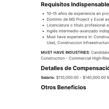
Requisitos Indispensabl
10–15 años de experiencia en proy
Dominio de MS Project y Excel av
Licenciatura o título profesional 
Inglés intermedio-avanzado indis
Must have experience in: Constru
Use), Construccion Infraestructur
MUST HAVE INDUSTRIES
: Candidat
Construction - Commercial High-Rise
Detalles de Compensaci
Salario:
$110,000.00 - $140,000.00
Otros Beneficios
Oportunidad de liderar proyectos d
Ambiente profesional con equipos 
Posibilidad de crecimiento y desar