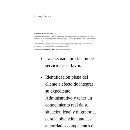
Privacy Policy
AVISO DE PRIVACIDAD INTEGRAL
Con fundamento en los artículos 15 y 16 de Ley de Protección de Datos Personales en Posesión de Particulares (“Ley”) y su
reglamento, se hace de su conocimiento, que la sociedad mercantil (en lo sucesivo
“WORKFORCE HOPE
”), es responsable de
recabar sus datos personales y aquellos considerados sensibles, del uso de estos y de su protección en los términos de Ley.
“WORKFORCE HOPE”
recabará y tratará sus datos personales y sensibles bajo los principios de licitud, consentimiento,
información, calidad, finalidad, lealtad, proporcionalidad y responsabilidad, de conformidad con lo dispuesto por la Ley y tomará
todas las medidas de seguridad pertinentes para proteger dicha información.
La información que
“WORKFORCE HOPE”
obtenga tendrá como objetivos:
La adecuada prestación de
servicios a su favor.
Identificación plena del
cliente a efecto de integrar
su expediente
Administrativo y tener un
conocimiento real de su
situación legal y migratoria,
para la obtención ante las
autoridades competentes de