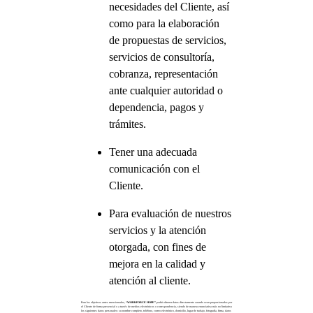
necesidades del Cliente, así
como para la elaboración
de propuestas de servicios,
servicios de consultoría,
cobranza, representación
ante cualquier autoridad o
dependencia, pagos y
trámites.
Tener una adecuada
comunicación con el
Cliente.
Para evaluación de nuestros
servicios y la atención
otorgada, con fines de
mejora en la calidad y
atención al cliente.
Para los objetivos antes mencionadas,
“WORKFORCE HOPE”
podrá obtener datos directamente cuando sean proporcionados por
el Cliente de forma presencial o a través de medios electrónicos o correspondencia, siendo de manera enunciativa más no limitativa
los siguientes datos personales: su nombre completo, teléfono, correo electrónico, domicilio, lugar de trabajo, fotografía, firma, datos