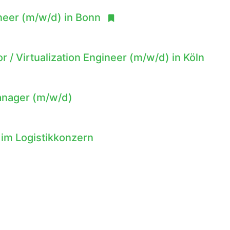
ineer (m/w/d) in Bonn
r / Virtualization Engineer (m/w/d) in Köln
Manager (m/w/d)
 im Logistikkonzern
Engineer (m/w/d)
 - Job bei Celestec