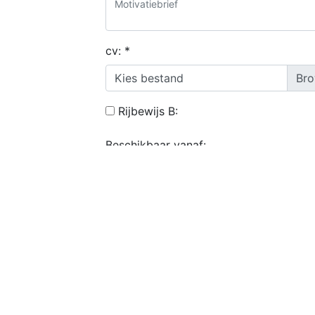
cv:
*
Kies bestand
Rijbewijs B:
Beschikbaar vanaf:
Ik ga akkoord met de
algemene voorwaarde
Solliciteer